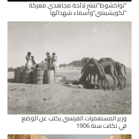
"نواكشوط"تنشر لائحة مجاهدي معركة
"لكويشيشي"وأسماء شهدائها
وزير المستعمرات الفرنسي يكتب عن الوضع
في تكانت سنة 1906