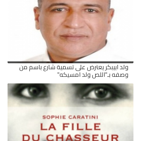
ولد ابيبكر يعترض على تسمية شارع باسم من
وصفه بـ"اللص ولد امسيكه"