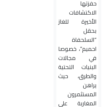
حفزتها
الاكتشافات
الأخيرة للغاز
بحقل
“السلحفاة
احميم”، خصوصا
في مجالات
البنيات التحتية
والطرق، حيث
يراهن
المستثمرون
المغاربة على