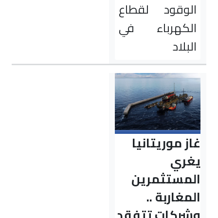
الوقود لقطاع
الكهرباء في
البلاد
غاز موريتانيا
يغري
المستثمرين
المغاربة ..
وشركات تتفقد