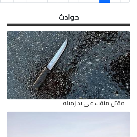
حوادث
مقتل منقب على يد زميله