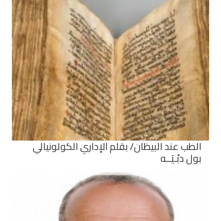
الطب عند البيظان/ بقلم الإداري الكولونيالي
بول دبْـيَــه