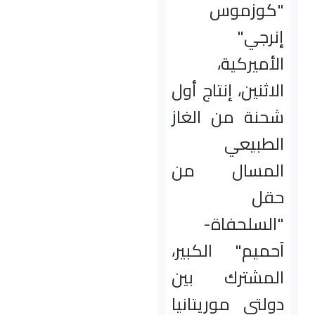
"كوزموس
إنرجي"
الأميركية،
الاثنين، إنتاج أول
شحنة من الغاز
الطبيعي
المسال من
حقل
"السلحفاة-
آحميم" الكبير،
المشترك بين
دولتي موريتانيا