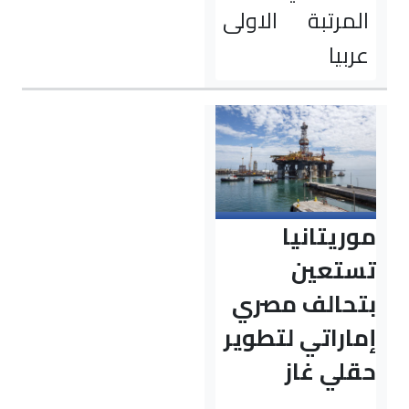
المرتبة الاولى
عربيا
موريتانيا
تستعين
بتحالف مصري
إماراتي لتطوير
حقلي غاز