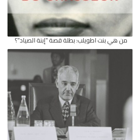
من هي بنت اطويلب: بطلة قصة "إبنة الصياد"؟