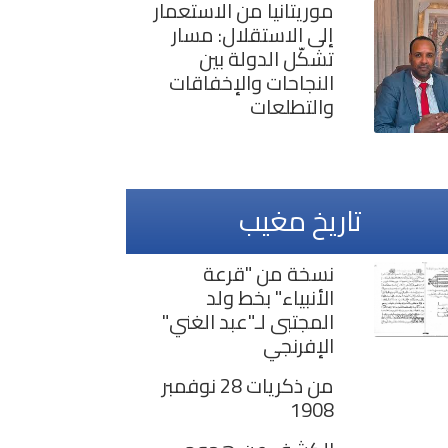
موريتانيا من الاستعمار
إلى الاستقلال: مسار
تشكّل الدولة بين
النجاحات والإخفاقات
والتطلعات
تاريخ مغيب
نسخة من "قرعة
الأنبياء" بخط ولد
المجتبى لـ"عبد الغني"
الإفرنجي
من ذكريات 28 نوفمبر
1908