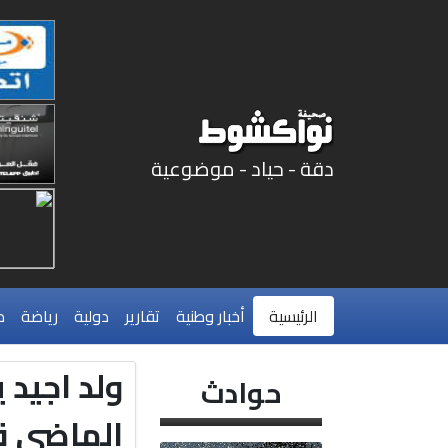
دقة - حياد - موضوعية
الرئيسية
أخبار وطنية
تقارير
دولية
رياضة
م
ولد اجيد ي
حوادث
الماضي قب