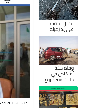
مقتل منقب
على يد زميله
وفاة ستة
أشخاص في
حادث سير مروع
2015-05-14 07:05:41