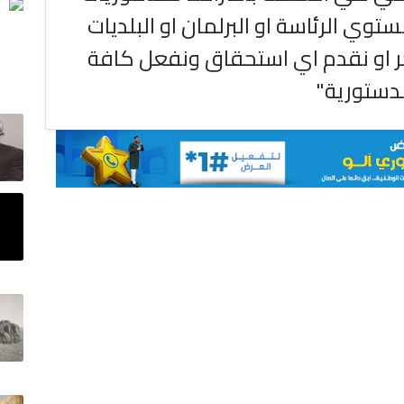
وي الرئاسة او البرلمان او البلديات
ر او نقدم اي استحقاق ونفعل كافة
دستورية"