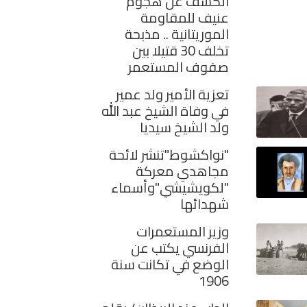
الكشف عن هجوم
عنيف للمقاومة
الموريتانية .. مذبحة
تخلف 30 قتيلا بين
صفوف المستعمر
تعزية الأمير ولد عمير
في وفاة الشيخ عبد الله
ولد الشيخ سيديا
"نواكشوط"تنشر لائحة
مجاهدي معركة
"لكويشيشي"وأسماء
شهدائها
وزير المستعمرات
الفرنسي يكتب عن
الوضع في تكانت سنة
1906