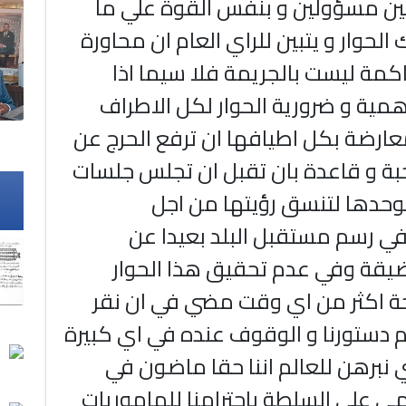
ن مسؤولين و بنفس القوة علي ما
 الحوار و يتبين للراي العام ان محاورة
كمة ليست بالجريمة فلا سيما اذا
همية و ضرورية الحوار لكل الاطراف
عارضة بكل اطيافها ان ترفع الحرج عن
بة و قاعدة بان تقبل ان تجلس جلسات
وحدها لتنسق رؤيتها من اجل
 رسم مستقبل البلد بعيدا عن
ضيقة وفي عدم تحقيق هذا الحوار
ة اكثر من اي وقت مضي في ان نقر
ام دستورنا و الوقوف عنده في اي كبيرة
 نبرهن للعالم اننا حقا ماضون في
مي علي السلطة باحترامنا للماموريات