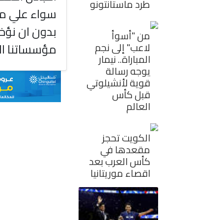
طرد ماستانتونو
سواء علي مست
بدون ان نؤخ
من "أسوأ
مؤسساتنا ال
لاعب" إلى نجم
المباراة.. نيمار
يوجه رسالة
قوية لأنشيلوتي
قبل كأس
العالم
الكويت تحجز
مقعدها في
كأس العرب بعد
اقصاء موريتانيا