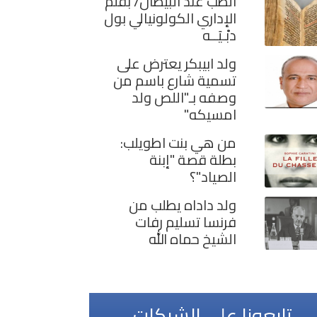
الطب عند البيظان/ بقلم
الإداري الكولونيالي بول
دبْـيَــه
ولد ابيبكر يعترض على
تسمية شارع باسم من
وصفه بـ"اللص ولد
امسيكه"
من هي بنت اطويلب:
بطلة قصة "إبنة
الصياد"؟
ولد داداه يطلب من
فرنسا تسليم رفات
الشيخ حماه الله
تابعونا على الشبكات