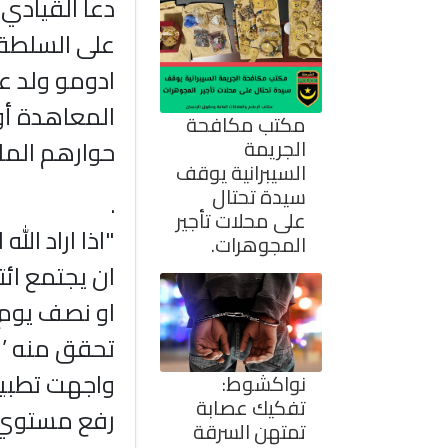
دعا القيادي
على السلطة 
ادومو ولد عب
المعاهدة أول
مكتب مكافحة
الجريمة
حوارهم الما
السيبرانية يوقف
سيدة تحتال
.
على محلات تأجير
"اذا اراد الل
المجوهرات.
ان يجتمع ائت
او نصف يوم 
تحقق منه ’ 
واجهت تطبي
نواكشوط:
تفكيك عصابة
رفع مستوي ا
تمتهن السرقة