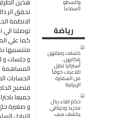
هذين الطرفي
والسطو
(اسماء)
تحقق اثر ذاك
الانظمة الحا
رياضة
توصلنا الي ا
كما علي الم
منتسبيها نخ
كشفت زميلتهن
و جلسات و ل
مكانهن..
أستراليا تنقل
المساهمة في
اللاعبات خوفاً
الحسابات ال
من السفارة
الإيرانية
فتصبح الحاج
جميعا باحتر
حكم لقاء ريال
و صغيرة حتي
مدريد وخيتافي
يكشف سبب
التبادل السل