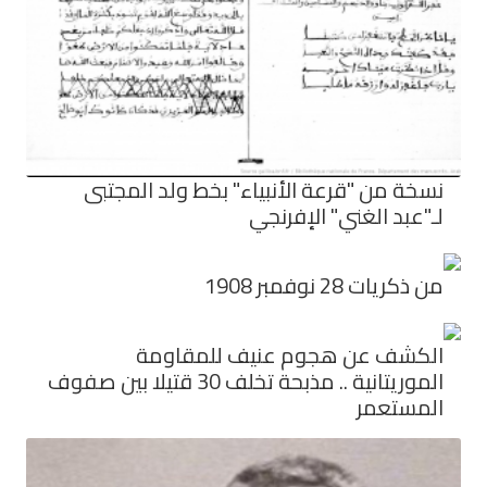
نسخة من "قرعة الأنبياء" بخط ولد المجتبى
لـ"عبد الغني" الإفرنجي
من ذكريات 28 نوفمبر 1908
الكشف عن هجوم عنيف للمقاومة
الموريتانية .. مذبحة تخلف 30 قتيلا بين صفوف
المستعمر