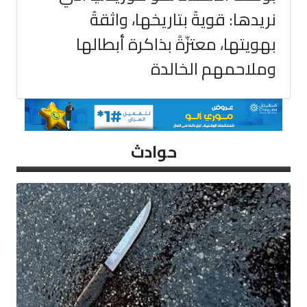
نريدها: قويةً بتاريخها، واثقةً
بهويتها، معتزّةً بذاكرة أبطالها
وملاحمهم الخالدة
حوادث