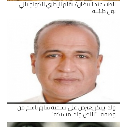
الطب عند البيظان/ بقلم الإداري الكولونيالي
بول دبْـيَــه
ولد ابيبكر يعترض على تسمية شارع باسم من
وصفه بـ"اللص ولد امسيكه"