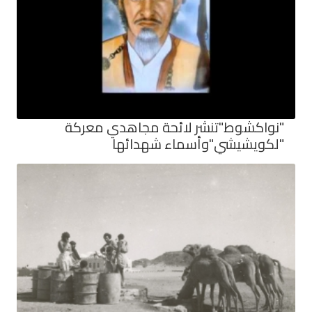
"نواكشوط"تنشر لائحة مجاهدي معركة
"لكويشيشي"وأسماء شهدائها