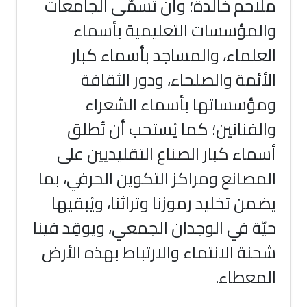
ملاحم خالدة؛ وأن تُسمّى الجامعات
والمؤسسات التعليمية بأسماء
العلماء، والمساجد بأسماء كبار
الأئمة والصلحاء، ودور الثقافة
ومؤسساتها بأسماء الشعراء
والفنانين؛ كما يُستحب أن تُطلق
أسماء كبار الصناع التقليديين على
المصانع ومراكز التكوين الحرفي، بما
يضمن تخليد رموزنا وتراثنا، ويُبقيها
حيّة في الوجدان الجمعي، ويوقِد فينا
شحنة الانتماء والارتباط بهذه الأرض
المعطاء.