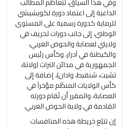
وفي هذا السياق، تتعاظم المطالب
الداعية إلى اعتماد دورة لكويشيشي
للرماية كدورة رسمية على المستوى
الوطني، إلى جانب دورات لخريف في
ولايتي لعصابة والحوض الغربي،
والكيطنة في آدرار، وكأس رئيس
الجمهورية في مدائن التراث (ولاتة،
تشيت، شنقيط، وادان)، إضافة إلى
كأس الولايات المنظّم مؤخراً في
العصابة، والمقرر أن تُقام دورته
القادمة في ولاية الحوض الغربي.
إن تتبّع خريطة هذه المنافسات