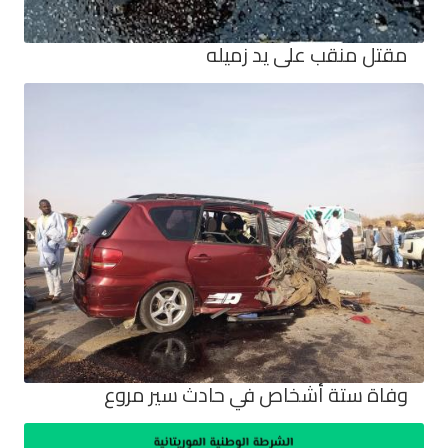
مقتل منقب على يد زميله
وفاة ستة أشخاص في حادث سير مروع